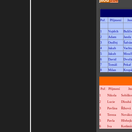
jsou
zde
Poř.
Příjmení
Jm
1
Vojtěch
Bulíč
2
Adam
Janda
3
Ondřej
Šafrá
4
Jakub
Vacht
5
Jakub
Mouč
6
David
Dvoř
7
Tomáš
Pekař
8
Milan
Kropá
Poř.
Příjmení
Jm
1
Nikola
Sobíšk
2
Lucie
Dlouhá
3
Pavlína
Říhová
4
Tereza
Nováko
5
Pavla
Hřebej
6
Iva
Kotšmí