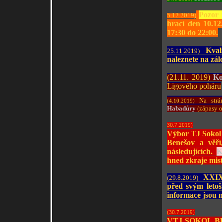
Pozor
5.12.2019)
hrací den 10.12
17:30 do 22:00.
Kvalif
25.11.2019)
naleznete
na zál
(21.11. 2019)
Ko
Ligového poháru
Na strán
(4.10.2019)
Habadůry
(
zápasy o
30.7.2019)
Výbor TJ Sokol 
Benešov a věří
následujících.
K
hned zkraje mis
XXIX
(29.8.2019)
před svým leto
informace jsou n
(30.7.2019)
VTJ SOKOL 