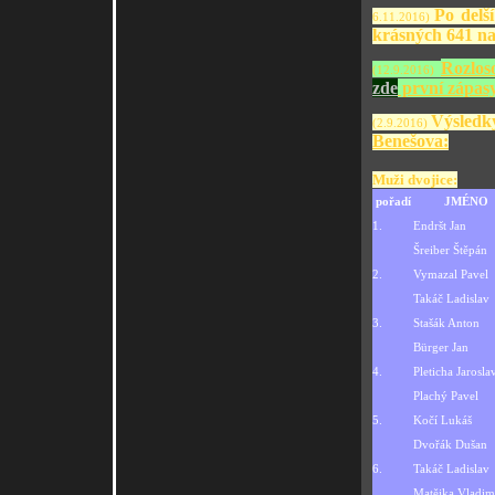
Po delš
6.11.2016)
krásných 641 n
Rozlos
(12.9.2016)
zde
první zápasy 
Výsledk
(2.9.2016)
Benešova:
Muži dvojice:
pořadí
JMÉNO
1.
Endršt Jan
Šreiber Štěpán
2.
Vymazal Pavel
Takáč Ladislav
3.
Stašák Anton
Bürger Jan
4.
Pleticha Jarosla
Plachý Pavel
5.
Kočí Lukáš
Dvořák Dušan
6.
Takáč Ladislav
Matějka Vladim