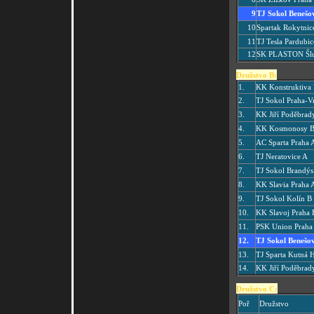
9
TJ Sokol Benešo
10
Spartak Rokytnic
11
TJ Tesla Pardubic
12
SK PLASTON Šl
Družstvo B:
1.
KK Konstruktiva
2.
TJ Sokol Praha-V
3.
KK Jiří Poděbrad
4.
KK Kosmonosy 
5.
AC Sparta Praha 
6.
TJ Neratovice A
7.
TJ Sokol Brandýs 
8.
KK Slavia Praha 
9.
TJ Sokol Kolín B
10.
KK Slavoj Praha 
11.
PSK Union Praha
12.
TJ Sokol Benešo
13.
TJ Sparta Kutná 
14.
KK Jiří Poděbrad
Družstvo C:
Poř
Družstvo