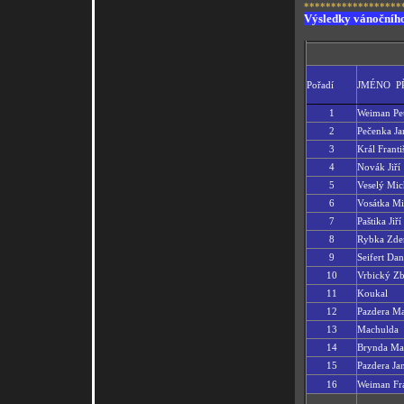
******************
Výsledky vánočního
Pořadí
JMÉNO
P
1
Weiman Pe
2
Pečenka Ja
3
Král Franti
4
Novák Jiří
5
Veselý Mic
6
Vosátka Mi
7
Paštika Jiří
8
Rybka Zde
9
Seifert Dan
10
Vrbický Z
11
Koukal
12
Pazdera M
13
Machulda
14
Brynda Ma
15
Pazdera Ja
16
Weiman Fra