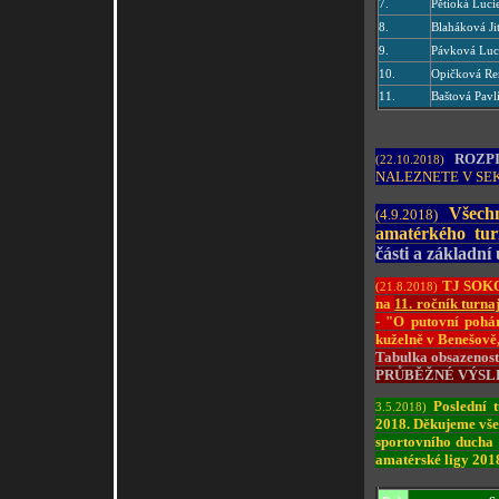
7.
Pětioká Luci
8.
Blaháková Ji
9.
Pávková Luc
10.
Opičková Re
11.
Baštová Pavl
ROZP
(22.10.2018)
NALEZNETE V SE
Všechn
(4.9.2018)
amatérkého tu
části a základní
TJ SOKOL
(21.8.2018)
na
11. ročník turna
- "O putovní pohár
kuželně v Benešově
Tabulka obsazenost
PRŮBĚŽNÉ VÝSL
Poslední 
3.5.2018)
2018. Děkujeme vše
sportovního ducha 
amatérské ligy 201