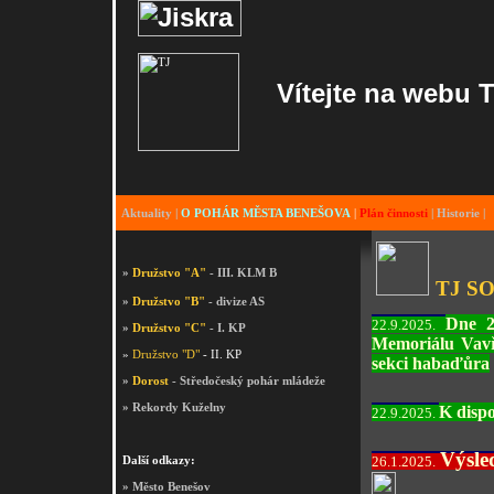
Konta
Vítejte na webu 
Přijďte si k nám 
Aktuality
|
O POHÁR MĚSTA BENEŠOVA
|
Plán činnosti
|
Historie
|
»
Družstvo "A"
- III. KLM B
TJ S
»
Družstvo "B"
- divize AS
Dne 2
22.9.2025.
»
Družstvo "C"
- I. KP
Memoriálu Vavř
»
Družstvo "D"
- II. KP
sekci habaďůra
»
Dorost
- Středočeský pohár mládeže
»
Rekordy Kuželny
K di
spo
22.9.2025.
Výsle
Další odkazy:
26.1.2025.
» Město Benešov