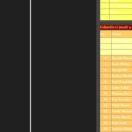
13.
HC Vojslavice
14.
Lvice
15.
Lumeni
Jednotlivci (malé a 
P.č.
Jméno
1.
Vrňák Mirek
2.
Vyskočil Mich
3.
Šostý Antonín
4.
Dvořák Duša
5.
Šostý Michal
6.
Novák Jiří
7.
Rybka Zdeně
8.
Král Františe
9.
Leder Lukáš
10.
Weiman Petr
11.
Frei Jaroslav
12.
Ježek Marek
13.
Veselý Michal
14.
Zvára Mirek
15.
Kříž Josef
16.
Vosátka Mila