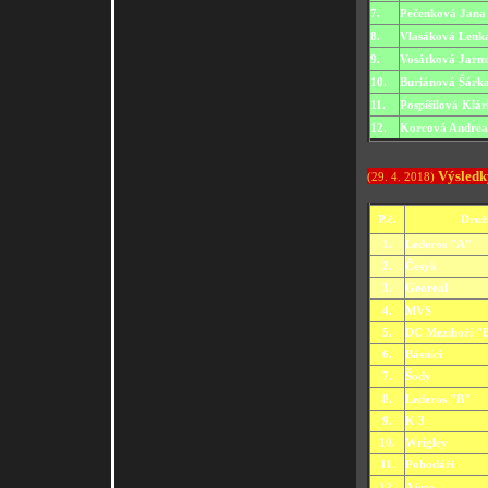
7.
Pečenková Jana
8.
Vlasáková Lenk
9.
Vosátková Jarm
10.
Buriánová Šárk
11.
Pospíšilová Klá
12.
Korcová Andrea
Výsledk
(29. 4. 2018)
P.č.
Druž
1.
Lederos "A"
2.
Česyk
3.
Georeal
4.
MVS
5.
DC Mezihoří "
6.
Básníci
7.
Šody
8.
Lederos "B"
9.
K 3
10.
Wrigley
11.
Pohodáři
12.
Ajeto