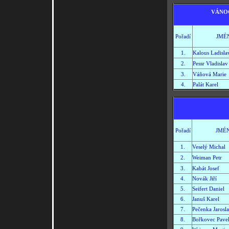
VÁNOČ
Pořadí
JMÉ
1.
Kalous Ladisla
2.
Pessr Vladislav
3.
Váňová Marie
4.
Palát Karel
Pořadí
JMÉ
1.
Veselý Michal
2.
Weiman Petr
3.
Kabát Josef
4.
Novák Jiří
5.
Seifert Daniel
6.
Januš Karel
7.
Pečenka Jarosl
8.
Bořkovec Pave