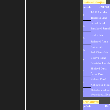
Smíšené dvojice:
pořadí
JMÉNO
Takáč Ladislav
1.
Takáčová Jana
Strnad Pavel
2.
Zimáková Jarmil
Hrubý Petr
3.
Sailerová Anna
Kašpar Jiří
4.
Sedláčková Irini
Vlková Ivana
5.
Zahrádka Ladisl
Školová Dana
6.
Černý Pavel
Kohout Karel
7.
Kohoutová Milu
Matějka Vladimí
8.
Vyskočilová Eva
Jednotlivci:
pořadí
JM