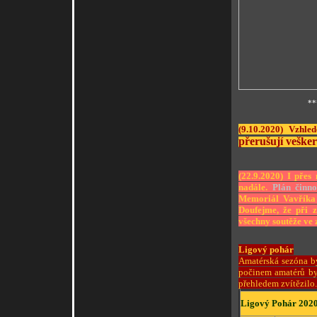
**
(9.10.2020) Vzhle
přerušují veške
(22.9.2020) I přes
nadále.
Plán činno
Memoriál Vavřík
Doufejme, že při 
všechny soutěže ve 
Ligový pohár
Amatérská sezóna b
počinem amatérů by
přehledem zvítězilo
Ligový Pohár 2020