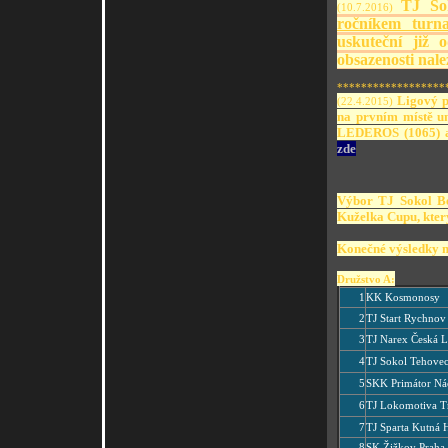
TJ Sok
(10.7.2016)
ročníkem turn
uskuteční již 
obsazenosti nal
******************
Ligový po
(22.4.2015)
na prvním místě um
LEDEROS (1065) a 
zde
Výbor TJ Sokol Be
Kuželka Cupu, který
Konečné výsledky m
Družstvo A:
1
KK Kosmonosy
2
TJ Start Rychno
3
TJ Narex Česká L
4
TJ Sokol Tehove
5
SKK Primátor N
6
TJ Lokomotiva T
7
TJ Sparta Kutná 
8
SK Žižkov Praha