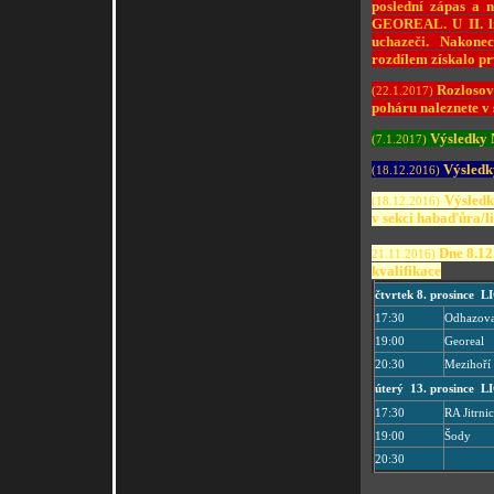
poslední zápas a 
GEOREAL. U II. lig
uchazeči. Nakone
rozdílem získalo prv
Rozlosová
(22.1.2017)
poháru naleznete v
Výsledky M
(7.1.2017)
Výsledk
(18.12.2016)
Výsledky
(18.12.2016)
v sekci habaďůra/l
Dne 8.12.
21.11.2016)
kvalifikace
čtvrtek 8. prosince
17:30
Odhazova
19:00
Georeal
20:30
Mezihoří
úterý 13. prosince 
17:30
RA Jitrni
19:00
Šody
20:30