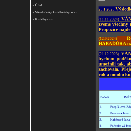
»
ČKA
Výsledk
25.1.2025
»
Středočeský kuželkářský svaz
VÁNO
(11.11.2024)
»
Kuželky.com
zveme všechny n
Propozice najde
Roz
(12.9.2024)
HABAĎŮRA nale
VÁNO
(21.12.2023)
bychom poděkova
umožnili tak, a
zachovala. Přej
rok a mnoho ku
Pořadí
JMÉ
1.
Pospíšilová Zd
2.
Pessrová Jana
3.
Kabátová Jana
4.
Pečenková Jan