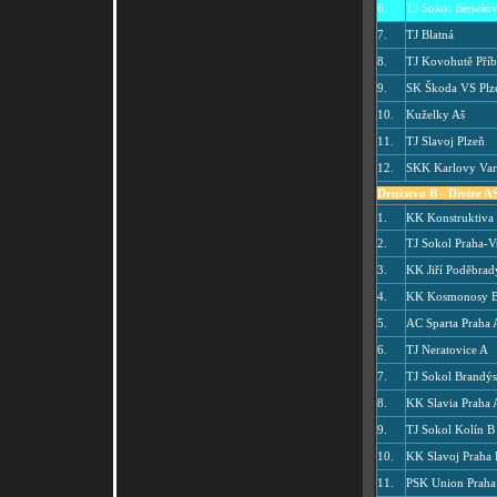
6.
TJ Sokol Benešo
7.
TJ Blatná
8.
TJ Kovohutě Pří
9.
SK Škoda VS Plz
10.
Kuželky Aš
11.
TJ Slavoj Plzeň
12.
SKK Karlovy Va
Družstvo B - Divize A
1.
KK Konstruktiva
2.
TJ Sokol Praha-V
3.
KK Jiří Poděbrad
4.
KK Kosmonosy 
5.
AC Sparta Praha 
6.
TJ Neratovice A
7.
TJ Sokol Brandýs
8.
KK Slavia Praha 
9.
TJ Sokol Kolín B
10.
KK Slavoj Praha 
11.
PSK Union Praha