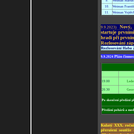
9.
Weiman Martin
10.
Weiman Františ
11.
Weiman Vojtěc
Nový, 
9.9.2023)
startuje prvními
hradí při první
Rozlosování záp
Rozlosování Haba 
Plán činnost
9.9.2024
19.00
Lede
20.30
Geor
Po skončení předání pl
Předání pohárů a med
Kulatý XXX. roční
přerušení soutěže