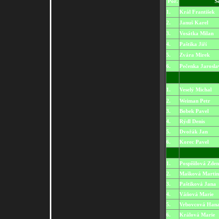
Poř.
S
1.
Král František
2.
Januš Karel
3.
Vosátka Milan
4.
Paštika Jiří
5.
Zvára Mirek
6.
Pečenka Jarosla
1.
Veselý Michal
2.
Weiman Petr
3.
Bobek Pavel
4.
Rýdl Denis
5.
Dvořák Jan
6.
Korec Pavel
1.
Pospíšilová Zde
2.
Mašková Marti
3.
Paštiková Jana
4.
Váňová Marie
5.
Vrbovcová Han
6.
Králová Marie