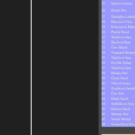
25
Sailerová Anna
26
Hrubý Petr
27
Zahrádka Ladisl
28
Návarová Věra
29
Kohoutová Milu
30
Plachý Pavel
31
Takáčová Jana
32
Školová Dana
33
Červ Marek
34
Tumpach Roma
35
Takáčová Jana
36
Dvořák Dušan
37
Takáčová Jana
38
Hartina Petr
39
Černý Pavel
40
Vlková Ivana
41
Zimáková Jarmil
42
Červ Petr
43
Hašek Karel
44
Sedláčková Irini
45
Kohout Karel
46
Weiman Petr
47
Veselý Michal
48
Vyskočilová Eva