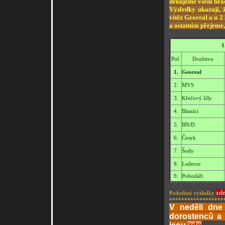
děkujeme všem hrá
Výsledky ukazují, ž
vítěz Georeal a u 
a ostatním přejeme,
1
Poř.
Družstvo
1.
Georeal
2.
MVS
3.
Křečový žíly
4.
Básníci
5.
BN/D
6.
Česyk
7.
Šody
8.
Lederos
9.
Pohodáři
zd
Podrobné výsledky
******************
V neděli dne
dorostenců a 