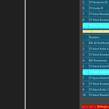
5.
TJ Neratovice B
6.
TJ Lhotka B
7.
TJ Sokol Brandýs
8.
TJ Sokol Kostelec
9.
TJ Sokol Benešo
Dorost -
Krajský přeb
Družstvo
1.
KK Jiří Poděbrad
2.
TJ Sokol Kolín A
3.
TJ Sokol Kostele
4.
KK Kosmonosy
5.
TJ Sokol Kolín B
6.
TJ Sokol Benešo
7.
TJ Sparta Kutná 
8.
TJ Sokol Kostele
9.
TJ Sokol Kolín C
10.
TJ Sokol Brandý
Dobojová
(22.1.2017)