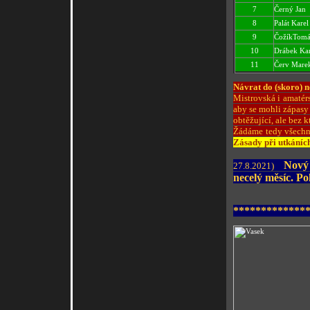
7
Černý Jan
8
Palát Karel
9
ČožíkTomá
10
Drábek Kar
11
Červ Mare
Návrat do (skoro) n
Mistrovská i amatérs
aby se mohli zápasy
obtěžující, ale bez 
Žádáme tedy všechny
Zásady při utkáníc
Nový r
27.8.2021)
necelý měsíc. Po
*************