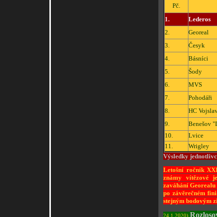
Pč.
1.
Lederos
2.
Georeal
3.
Česyk
4.
Básníci
5.
Šody
6.
MVS
7.
Pohodáři
8.
HC Vojsla
9.
Benešov "
10.
Lvice
11.
Wrigley
Výsledky jednotliv
Letošní ročník XX
známy vítězové je
zaváhání Georealu a
po závěrečném fini
stejným bodovým z
Rozloso
24.1.2020)