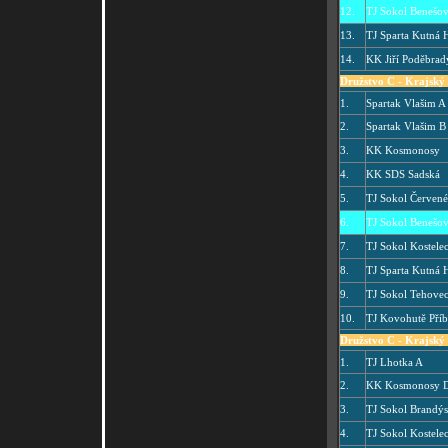
12.
TJ Sokol Benešo
13.
TJ Sparta Kutná 
14.
KK Jiří Poděbrad
Družstvo C - Krajský 
1.
Spartak Vlašim A
2.
Spartak Vlašim B
3.
KK Kosmonosy
4.
KK SDS Sadská
5.
TJ Sokol Červen
6.
TJ Sokol Benešo
7.
TJ Sokol Kostelec
8.
TJ Sparta Kutná 
9.
TJ Sokol Tehove
10.
TJ Kovohutě Pří
Družstvo C - Krajský 
1.
TJ Lhotka A
2.
KK Kosmonosy 
3.
TJ Sokol Brandýs
4.
TJ Sokol Kostelec