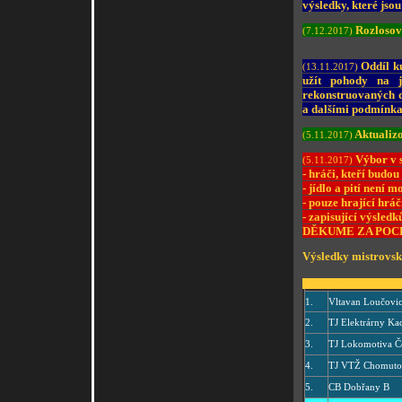
výsledky, které jso
Rozlosov
(7.12.2017)
Oddíl ku
(13.11.2017)
užít pohody na j
rekonstruovaných d
a dalšími podmínk
Aktualizo
(5.11.2017)
Výbor v s
(5.11.2017)
- hráči, kteří budou
- jídlo a pití není m
- pouze hrající hráč
- zapisující výsledk
DĚKUME ZA POC
Výsledky mistrovsk
Družstvo A - III. KLM
1.
Vltavan Loučovi
2.
TJ Elektrárny Ka
3.
TJ Lokomotiva Č
4.
TJ VTŽ Chomut
5.
CB Dobřany B