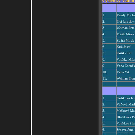
Výsledky Vánoč
1.
Veselý Micha
2.
Frei Jaroslav
3.
Weiman Petr
4.
Vrňák Mirek
5.
Zvára Mirek
6.
Kříž Josef
7.
Paštika Jiří
8.
Vosátka Mila
9.
Váňa Zdeně
10.
Váňa Vít
11.
Weiman Fran
1.
Paštiková Ja
2.
Váňová Mari
3.
Mašková Mar
4.
Hladíková Pe
5.
Vosátková Ja
6.
Srbová Jana