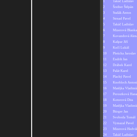
1
Takáč Ladislav
2
Šreiber Štěpán
3
Stašák Anton
4
Strnad Pavel
5
Takáč Ladislav
6
Mizerová Blanka
7
Kovandová Alen
8
Kašpar Jiří
9
Kočí Lukáš
10
Pleticha Jaroslav
11
Endršt Jan
12
Drábek Karel
13
Palát Karel
14
Plachý Pavel
15
Knobloch Anton
16
Matějka Vladimí
17
Peroutková Han
18
Kotorová Dita
19
Matějka Vladimí
20
Bürger Jan
21
Svoboda Tomáš
22
Vymazal Pavel
23
Mizerová Hedvi
24
Takáč Ladislav