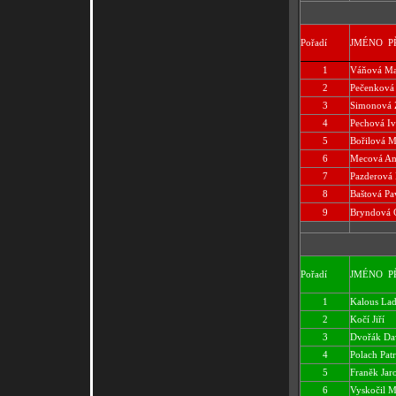
Pořadí
JMÉNO
P
1
Váňová Ma
2
Pečenková
3
Simonová 
4
Pechová Iv
5
Bořilová 
6
Mecová An
7
Pazderová
8
Baštová Pa
9
Bryndová 
Pořadí
JMÉNO
P
1
Kalous Lad
2
Kočí Jiří
3
Dvořák Da
4
Polach Patr
5
Franěk Jar
6
Vyskočil M