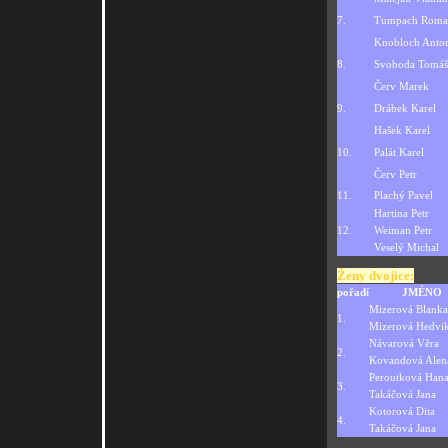
7.
Tumpach Roma
Knobloch Anto
8.
Svoboda Tomáš
Červ Marek
9.
Drábek Karel
Hašek Karel
10.
Palát Karel
Červ Petr
11.
Plachý Pavel
Hartina Petr
12.
Weiman Petr
Veselý Michal
Ženy dvojice:
pořadí
JMÉNO
Mizerová Blanka
1.
Mizerová Hedvi
Návarová Věra
2.
Kovandová Alen
Peroutková Han
3.
Takáčová Jana
Kotorová Dita
4.
Takáčová Jana