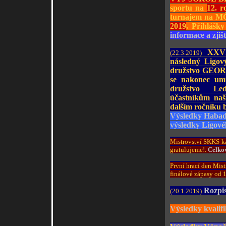
sportu na
12. r
turnajem na MČ
2019
. Přihlášk
informace a zjiš
XXVII
(22.3.2019)
následný Ligový
družstvo GEORE
se nakonec umí
družstvo Lede
účastníkům naš
dalším ročníku b
Výsledky Haba
výsledky Ligov
Mistrovství SKKS ka
gratulujeme!.
Celko
První hrací den Mist
finálové zápasy od 1
Rozpis
(20.1.2019)
Výsledky kvalifi