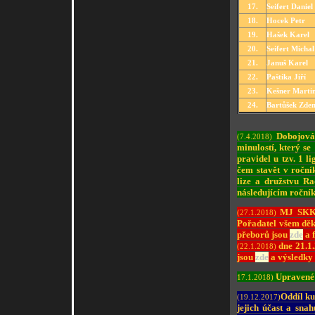
17.
Seifert Daniel
18.
Hocek Petr
19.
Hašek Karel
20.
Seifert Michal
21.
Januš Karel
22.
Paštika Jiří
23.
Kešner Marti
24.
Bartůšek Zde
Dobojová
(7.4.2018)
minulostí, který s
pravidel u tzv. 1 li
čem stavět v ročn
lize a družstvu Ra
následujícím ročníku
MJ SKKS 
(27.1.2018)
Pořadatel všem děk
přeborů jsou
zde
a 
dne 21.1.
(22.1.2018)
jsou
zde
a výsledky
Upravené 
17.1.2018)
Oddíl ku
(19.12.2017)
jejich účast a sna